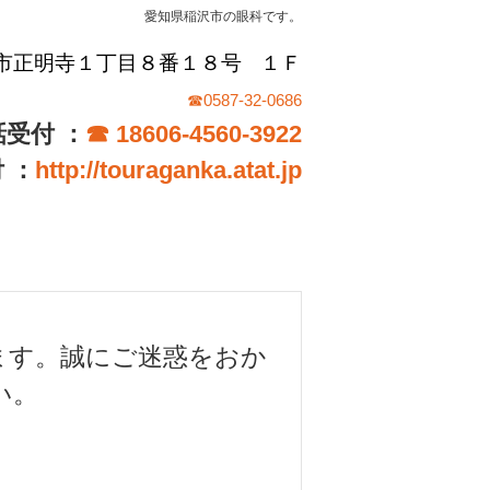
愛知県稲沢市の眼科です。
稲沢市正明寺１丁目８番１８号
１Ｆ
☎0587-32-0686
受付 ：
☎ 18606-4560-3922
 ：
http://touraganka.atat.jp
ます。誠にご迷惑をおか
い
。